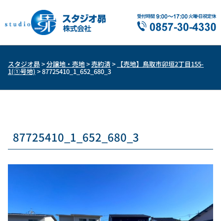
スタジオ昴
>
分譲地・売地
>
売約済
>
【売地】鳥取市卯垣2丁目155-
1(①号地)
>
87725410_1_652_680_3
87725410_1_652_680_3