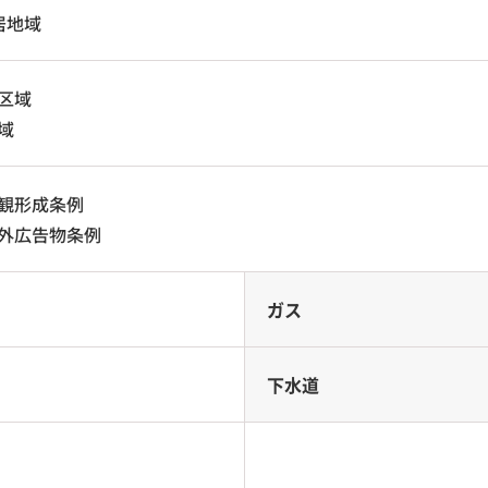
居地域
区域
域
観形成条例
外広告物条例
ガス
下水道