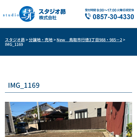
スタジオ昴
>
分譲地・売地
>
New 鳥取市行徳3丁目988・985－2
>
IMG_1169
IMG_1169