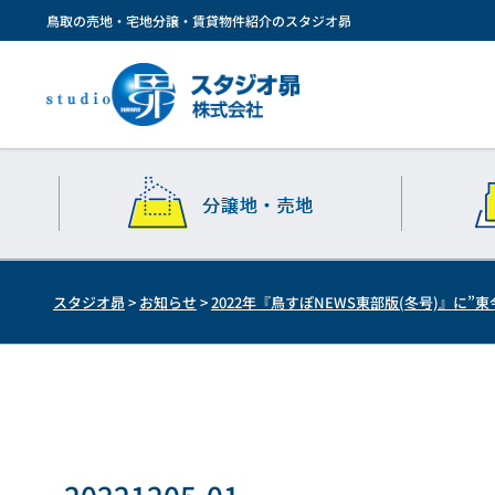
鳥取の売地・宅地分譲・賃貸物件紹介のスタジオ昴
スタジオ昴
>
お知らせ
>
2022年『鳥すぽNEWS東部版(冬号)』に”