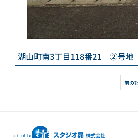
湖山町南3丁目118番21 ②号地
前の