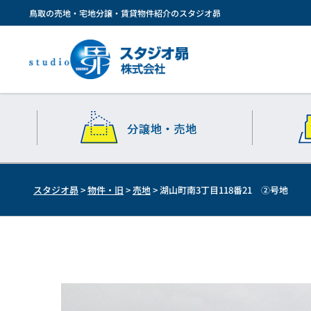
鳥取の売地・宅地分譲・賃貸物件紹介のスタジオ昴
スタジオ昴
>
物件・旧
>
売地
>
湖山町南3丁目118番21 ②号地