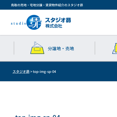
鳥取の売地・宅地分譲・賃貸物件紹介のスタジオ昴
スタジオ昴
>
top-img-sp-04